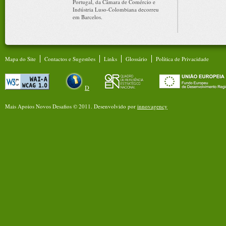
Portugal, da Câmara de Comércio e
Indústria Luso-Colombiana decorreu
em Barcelos.
Mapa do Site
Contactos e Sugestões
Links
Glossário
Política de Privacidade
D
Mais Apoios Novos Desafios © 2011.
Desenvolvido por
innovagency