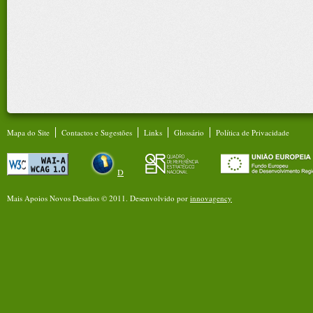
Mapa do Site
Contactos e Sugestões
Links
Glossário
Política de Privacidade
D
Mais Apoios Novos Desafios © 2011.
Desenvolvido por
innovagency