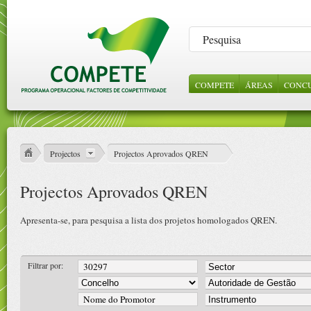
COMPETE
ÁREAS
CONC
LEGISLAÇÃO
SOBRE NÓS
CONSULTA DE
INCENTIVOS 
NOTÍC
ABE
ORI
PROJECTOS
EMPRESAS
GES
ESTRUTURA
VÍDE
REFERENCIAIS
CIÊNCIA E
Projectos
Projectos Aprovados QREN
CONHECIME
PROTOCOLOS
Projectos Aprovados QREN
CONTRATOS
PÚBLICOS
Apresenta-se, para pesquisa a lista dos projetos homologados QREN.
Filtrar por: