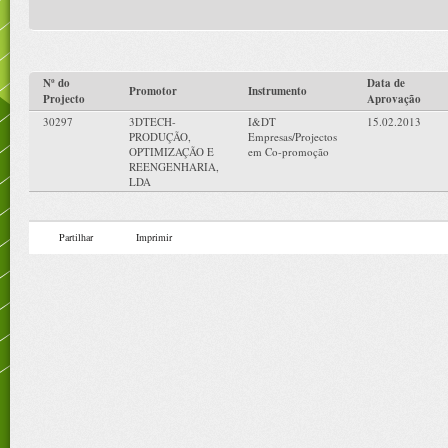
Nº do
Data de
Promotor
Instrumento
Projecto
Aprovação
30297
3DTECH-
I&DT
15.02.2013
PRODUÇÃO,
Empresas/Projectos
OPTIMIZAÇÃO E
em Co-promoção
REENGENHARIA,
LDA
Partilhar
Imprimir