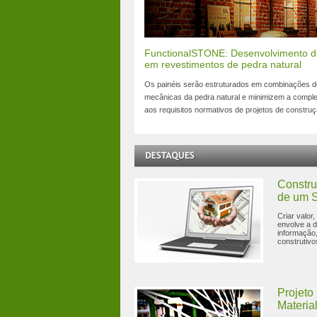
FunctionalSTONE: Desenvolvimento de 
em revestimentos de pedra natural
Os painéis serão estruturados em combinações de
mecânicas da pedra natural e minimizem a comple
aos requisitos normativos de projetos de constru
Constru
de um 
Criar valor
envolve a d
informação,
construtiv
Projet
Materia