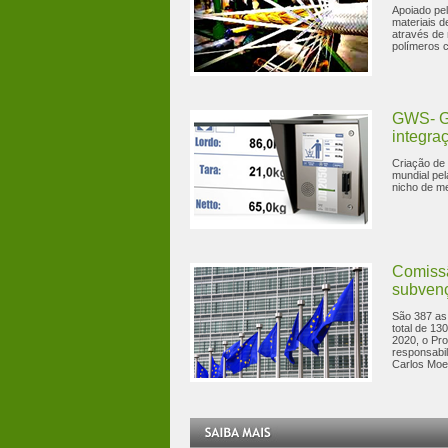
Apoiado pe
materiais d
através de
polímeros 
GWS- Gl
integra
Criação de 
mundial pel
nicho de m
Comiss
subvenç
São 387 as
total de 1
2020, o Pr
responsabil
Carlos Moe