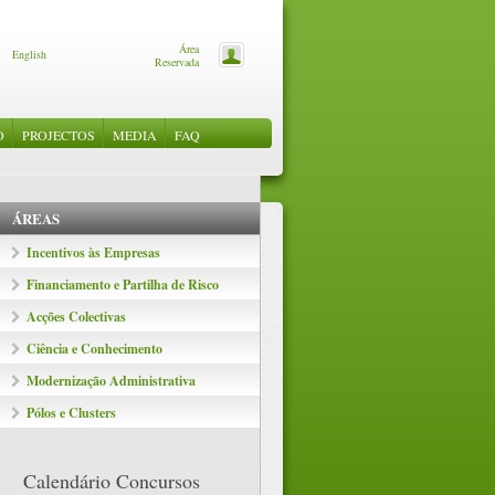
Área
English
Reservada
O
PROJECTOS
MEDIA
FAQ
OS
ANHAMENTO
S
NEWSLETTERS
OS QREN
MENTO
IVAS
O
ÁREAS
E CLUSTERS
Incentivos às Empresas
Financiamento e Partilha de Risco
Acções Colectivas
Ciência e Conhecimento
Modernização Administrativa
Pólos e Clusters
Calendário Concursos