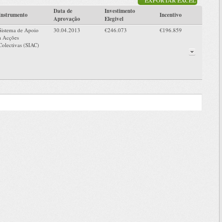
Data de
Investimento
Instrumento
Incentivo
Aprovação
Elegivel
Sistema de Apoio
30.04.2013
€246.073
€196.859
a Acções
Colectivas (SIAC)