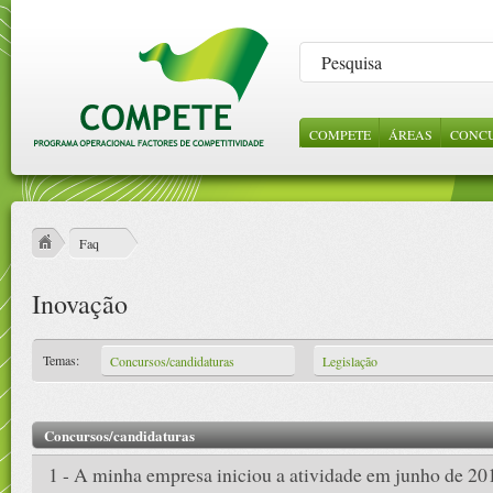
COMPETE
ÁREAS
CONC
LEGISLAÇÃO
SOBRE NÓS
CONSULTA DE
INCENTIVOS 
NOTÍC
ABE
ORI
PROJECTOS
EMPRESAS
GES
ESTRUTURA
VÍDE
REFERENCIAIS
CIÊNCIA E
Faq
CONHECIME
PROTOCOLOS
Inovação
CONTRATOS
PÚBLICOS
Temas:
Concursos/candidaturas
Legislação
Concursos/candidaturas
1 - A minha empresa iniciou a atividade em junho de 201