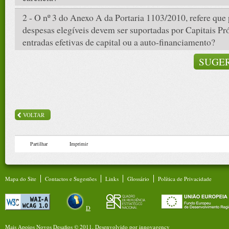
2 - O nº 3 do Anexo A da Portaria 1103/2010, refere qu
despesas elegíveis devem ser suportadas por Capitais Pró
entradas efetivas de capital ou a auto-financiamento?
SUGER
VOLTAR
Partilhar
Imprimir
Mapa do Site
Contactos e Sugestões
Links
Glossário
Política de Privacidade
D
Mais Apoios Novos Desafios © 2011.
Desenvolvido por
innovagency