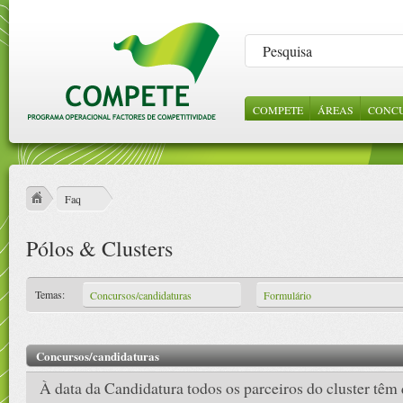
COMPETE
ÁREAS
CONC
LEGISLAÇÃO
SOBRE NÓS
CONSULTA DE
INCENTIVOS 
NOTÍC
ABE
ORI
PROJECTOS
EMPRESAS
GES
ESTRUTURA
VÍDE
REFERENCIAIS
CIÊNCIA E
Faq
CONHECIME
PROTOCOLOS
Pólos & Clusters
CONTRATOS
PÚBLICOS
Temas:
Concursos/candidaturas
Formulário
Concursos/candidaturas
À data da Candidatura todos os parceiros do cluster têm