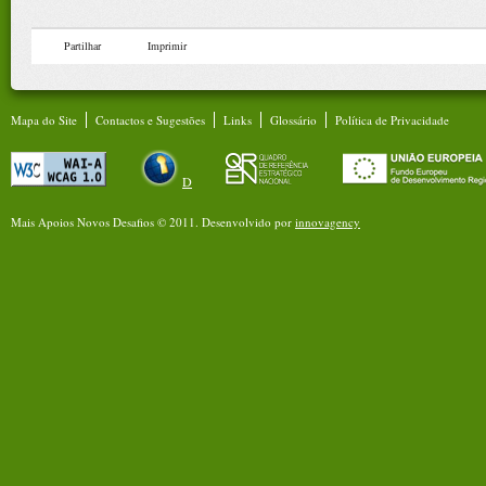
Partilhar
Imprimir
Mapa do Site
Contactos e Sugestões
Links
Glossário
Política de Privacidade
D
Mais Apoios Novos Desafios © 2011.
Desenvolvido por
innovagency