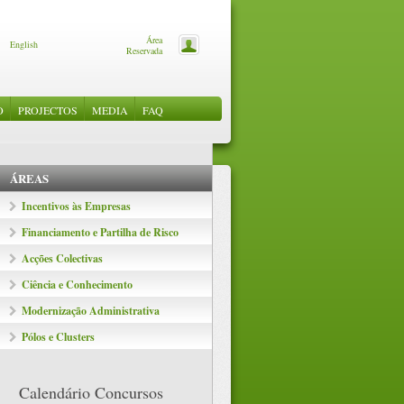
Área
English
Reservada
O
PROJECTOS
MEDIA
FAQ
OS
ANHAMENTO
S
NEWSLETTERS
OS QREN
MENTO
IVAS
O
ÁREAS
E CLUSTERS
Incentivos às Empresas
Financiamento e Partilha de Risco
Acções Colectivas
Ciência e Conhecimento
Modernização Administrativa
Pólos e Clusters
Calendário Concursos