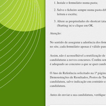
Instale o formulário numa pasta;
Salve o ficheiro sempre numa pasta di
leitura e escrita;
Altere as propriedades do shortcut (at
(Starting in) e clique em OK.
Atenção:
No sentido de assegurar a aderência dos for
no site, cada formulário apenas é válido pa
Assim, não é aconselhável a reutilização de 
candidaturas a novos concursos. Confira sem
é adequado ao concurso a que se quer candid
O Ano de Referência solicitado na 1ª página
Demonstrações de Resultados, Postos de Trab
candidatura, salvo indicação em contrário 
candidatura.
Antes de enviar a sua candidatura, verifique 