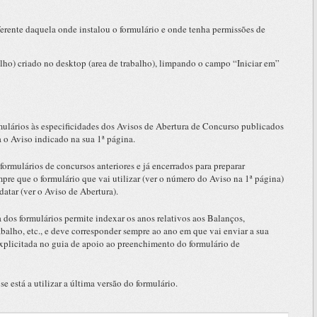
ferente daquela onde instalou o formulário e onde tenha permissões de
alho) criado no desktop (area de trabalho), limpando o campo “Iniciar em”
mulários às especificidades dos Avisos de Abertura de Concurso publicados
ra o Aviso indicado na sua 1ª página.
formulários de concursos anteriores e já encerrados para preparar
pre que o formulário que vai utilizar (ver o número do Aviso na 1ª página)
atar (ver o Aviso de Abertura).
 dos formulários permite indexar os anos relativos aos Balanços,
alho, etc., e deve corresponder sempre ao ano em que vai enviar a sua
explicitada no guia de apoio ao preenchimento do formulário de
se está a utilizar a última versão do formulário.