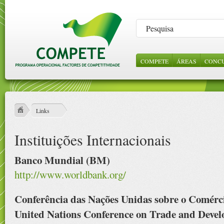
COMPETE
ÁREAS
CONC
LEGISLAÇÃO
SOBRE NÓS
CONSULTA DE
INCENTIVOS 
NOTÍC
ABE
ORI
PROJECTOS
EMPRESAS
GES
ESTRUTURA
VÍDE
REFERENCIAIS
CIÊNCIA E
Links
CONHECIME
PROTOCOLOS
Instituições Internacionais
CONTRATOS
PÚBLICOS
Banco Mundial (BM)
http://www.worldbank.org/
Conferência das Nações Unidas sobre o Comérci
United Nations Conference on Trade and Deve