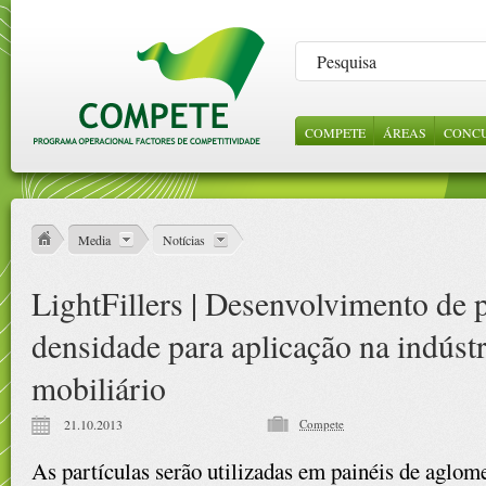
COMPETE
ÁREAS
CONC
LEGISLAÇÃO
SOBRE NÓS
CONSULTA DE
INCENTIVOS 
NOTÍC
ABE
ORI
PROJECTOS
EMPRESAS
GES
ESTRUTURA
VÍDE
REFERENCIAIS
CIÊNCIA E
Media
Notícias
CONHECIME
PROTOCOLOS
LightFillers | Desenvolvimento de p
CONTRATOS
PÚBLICOS
densidade para aplicação na indúst
mobiliário
21.10.2013
Compete
As partículas serão utilizadas em painéis de agl