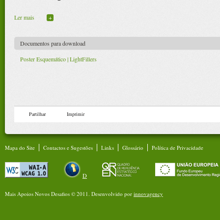
Ler mais
+
Documentos para download
Poster Esquemático | LightFillers
Partilhar
Imprimir
Mapa do Site
Contactos e Sugestões
Links
Glossário
Política de Privacidade
D
Mais Apoios Novos Desafios © 2011.
Desenvolvido por
innovagency