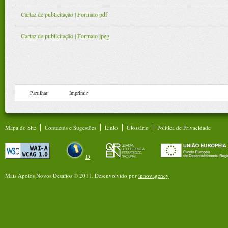
Cartaz de publicitação | Formato pdf
Cartaz de publicitação | Formato jpeg
Partilhar
Imprimir
Mapa do Site
Contactos e Sugestões
Links
Glossário
Política de Privacidade
D
Mais Apoios Novos Desafios © 2011.
Desenvolvido por
innovagency