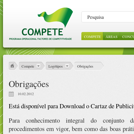
COMPETE
ÁREAS
CONC
LEGISLAÇÃO
SOBRE NÓS
CONSULTA DE
INCENTIVOS 
NOTÍC
ABE
ORI
PROJECTOS
EMPRESAS
GES
ESTRUTURA
VÍDE
REFERENCIAIS
CIÊNCIA E
Compete
Logótipos
Obrigações
CONHECIME
PROTOCOLOS
Obrigações
CONTRATOS
PÚBLICOS
10.02.2012
Está disponível para Download o Cartaz de Public
Para conhecimento integral do conjunto d
procedimentos em vigor, bem como das boas prátic