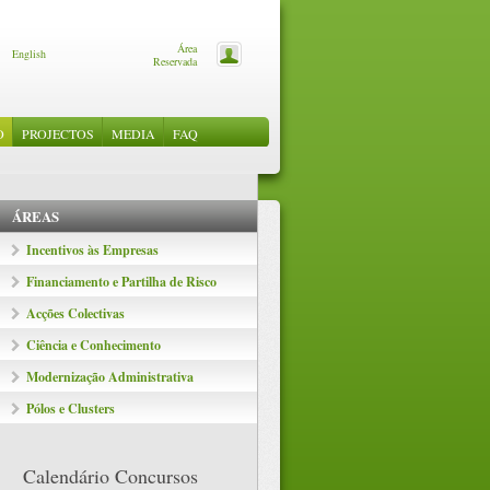
Área
English
Reservada
O
PROJECTOS
MEDIA
FAQ
OS
ANHAMENTO
S
NEWSLETTERS
OS QREN
MENTO
IVAS
O
ÁREAS
E CLUSTERS
Incentivos às Empresas
Financiamento e Partilha de Risco
Acções Colectivas
Ciência e Conhecimento
Modernização Administrativa
Pólos e Clusters
Calendário Concursos