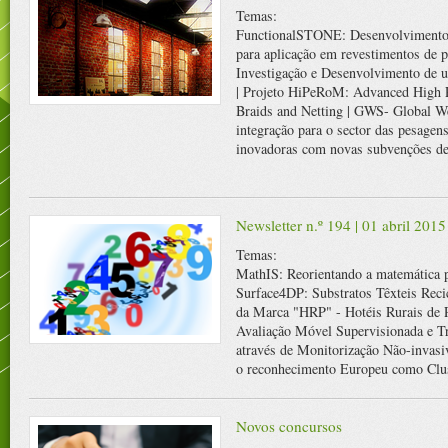
Temas:
FunctionalSTONE: Desenvolvimento d
para aplicação em revestimentos de 
Investigação e Desenvolvimento de 
| Projeto HiPeRoM: Advanced High P
Braids and Netting | GWS- Global We
integração para o sector das pesage
inovadoras com novas subvenções de
Newsletter n.º 194 | 01 abril 2015
Temas:
MathIS: Reorientando a matemática p
Surface4DP: Substratos Têxteis Recic
da Marca "HRP" - Hotéis Rurais de 
Avaliação Móvel Supervisionada e T
através de Monitorização Não-invasiv
o reconhecimento Europeu como Clus
Novos concursos