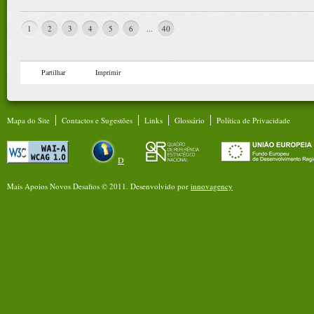
1
2
3
4
5
6
40
...
Partilhar
Imprimir
Mapa do Site
Contactos e Sugestões
Links
Glossário
Política de Privacidade
D
Mais Apoios Novos Desafios © 2011.
Desenvolvido por
innovagency