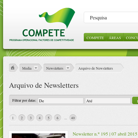
COMPETE
ÁREAS
CONC
LEGISLAÇÃO
SOBRE NÓS
CONSULTA DE
INCENTIVOS 
NOTÍC
ABE
ORI
PROJECTOS
EMPRESAS
GES
ESTRUTURA
VÍDE
REFERENCIAIS
CIÊNCIA E
Media
Newsletters
Arquivo de Newsletters
CONHECIME
PROTOCOLOS
Arquivo de Newsletters
CONTRATOS
PÚBLICOS
Filtrar por datas:
1
2
3
4
5
6
40
...
Newsletter n.º 195 | 07 abril 2015